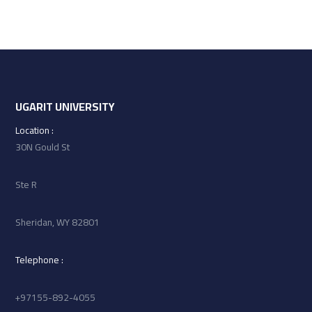
UGARIT UNIVERSITY
: Location
30N Gould St
Ste R
Sheridan, WY 82801
: Telephone
97155-892-4055+