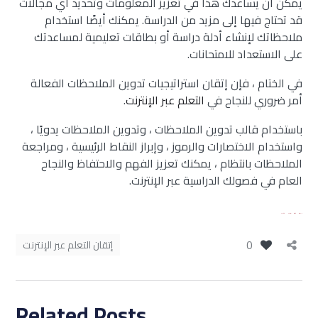
يمكن أن يساعدك هذا في تعزيز المعلومات وتحديد أي مجالات
قد تحتاج فيها إلى مزيد من الدراسة. يمكنك أيضًا استخدام
ملاحظاتك لإنشاء أدلة دراسة أو بطاقات تعليمية لمساعدتك
على الاستعداد للامتحانات.
في الختام ، فإن إتقان استراتيجيات تدوين الملاحظات الفعالة
أمر ضروري للنجاح في
التعلم عبر الإنترنت
.
باستخدام قالب تدوين الملاحظات ، وتدوين الملاحظات يدويًا ،
واستخدام الاختصارات والرموز ، وإبراز النقاط الرئيسية ، ومراجعة
الملاحظات بانتظام ، يمكنك تعزيز الفهم والاحتفاظ والنجاح
العام في فصولك الدراسية عبر الإنترنت.
bento4d
slot resmi
situs toto
situs bola
0
إتقان التعلم عبر الإنترنت
Related Posts