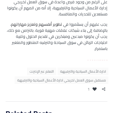
على الرغم من وجود فرص واعدة في سوق العمل لخريجي
إدارة الأعمال السياحية والترفيهية، إلا أنه من المهم أن يكونوا
مستعدين للتحديات والمنافسة.
يجب عليهم أن يستثمروا في
تطوير أنفسهم وتعزيز مهاراتهم
،
بالإضافة إلى بناء شبكات علاقات مهنية قوية. بالتزامن مع ذلك،
يجب أن يكونوا مبدعين ومبتكرين في تقديم الحلول وتلبية
احتياجات الزبائن في سوق السياحة والترفيه المتطور والمتغير
باستمرار.
bento4d
bento4d
situs toto
slot gacor
link slot
slot resmi
situs toto
situs gacor
situs bola
situs gacor
ادارة الأعمال السياحية والترفيهية
التعلم عبر الإنترنت
مستقبل سوق العمل لخريجي ادارة الأعمال السياحية والترفيهية
1