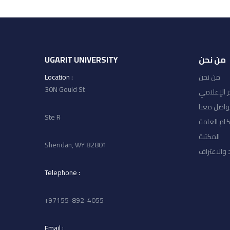
من نحن
UGARIT UNIVERSITY
من نحن
: Location
30N Gould St
ز الإعلامي
واصل معنا
Ste R
كام العامة
المكتبة
Sheridan, WY 82801
 والاعتراف
: Telephone
97155-892-4055+
: Email