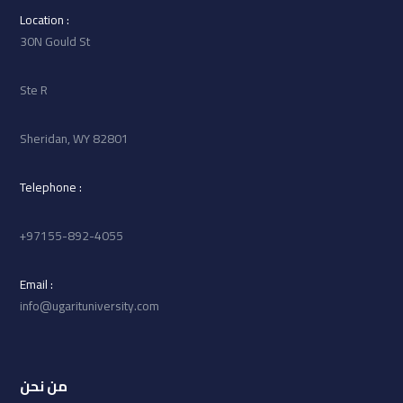
: Location
30N Gould St
Ste R
Sheridan, WY 82801
: Telephone
97155-892-4055+
: Email
info@ugarituniversity.com
من نحن