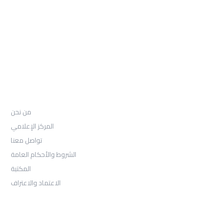
97155-892-4055+
: Email
info@ugarituniversity.com
من نحن
من نحن
المركز الإعلامي
تواصل معنا
الشروط والأحكام العامة
المكتبة
الاعتماد والاعتراف
القبول