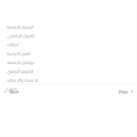
القبول
الرسوم الدراسية
القبول الجامعي
الكليّات
المنح الدراسية
بروفايل الجامعة
التقويم الدراسي
الاعتماد والاعتراف
Log In
Next
Prev
COLLECTIONS
امتحان الفصل الثالث -السنة الأولى 2026
بكالوريوس الصحافة والإعلام الرقمي السنة الثالثة الفصل الأول