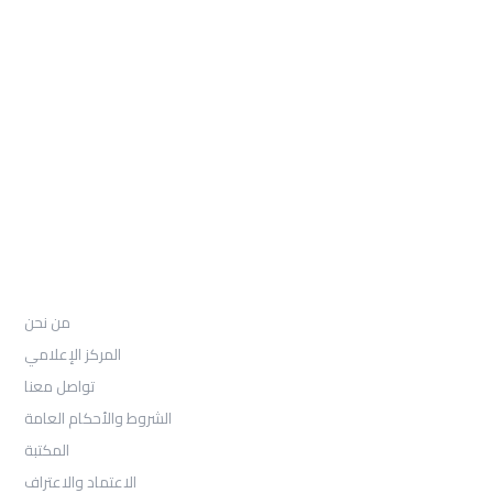
: Telephone
97155-892-4055+
: Email
info@ugarituniversity.com
من نحن
من نحن
المركز الإعلامي
تواصل معنا
الشروط والأحكام العامة
المكتبة
الاعتماد والاعتراف