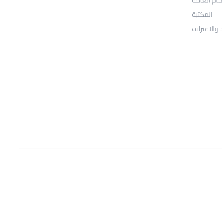
المكتبة
Sheridan, WY 82801
 والاعتراف
: Telephone
97155-892-4055+
: Email
info@ugarituniversity.com