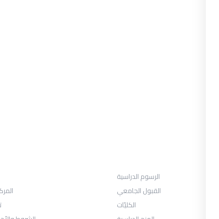
القبول
الرسوم الدراسية
القبول الجامعي
المرك
الكليّات
ت
المنح الدراسية
الشروط والأح