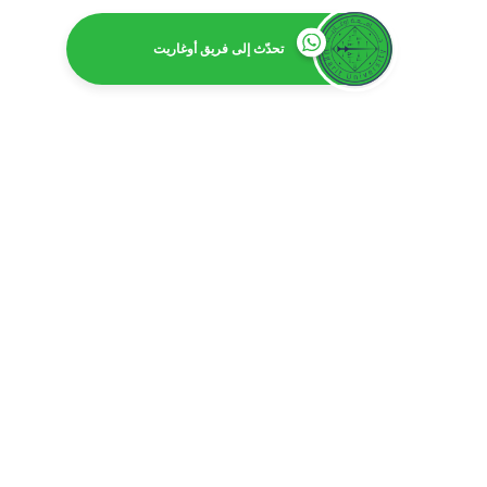
تحدّث إلى فريق أوغاريت
ا
بكالور
بكالوريوس 
بكالوري
بكالوري