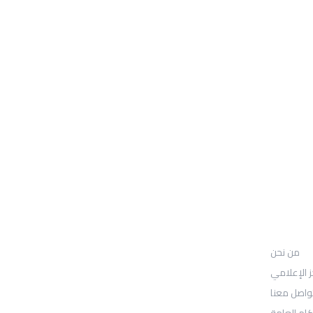
من نحن
UGARIT UNIVERSITY
من نحن
: Location
30N Gould St
ز الإعلامي
واصل معنا
Ste R
كام العامة