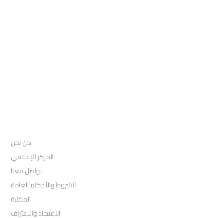
: Telephone
97155-892-4055+
: Email
info@ugarituniversity.com
من نحن
من نحن
المركز الإعلامي
تواصل معنا
الشروط والأحكام العامة
المكتبة
الاعتماد والاعتراف