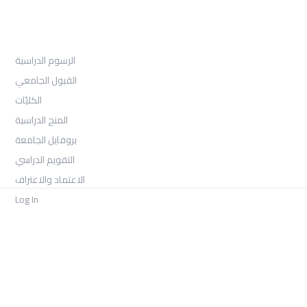
القبول
الرسوم الدراسية
القبول الجامعي
الكليّات
المنح الدراسية
بروفايل الجامعة
التقويم الدراسي
الاعتماد والاعتراف
Log In
COLLECTIONS
امتحان الفصل الثالث -السنة الأولى 2026
بكالوريوس الصحافة والإعلام الرقمي السنة الثالثة الفصل الأول