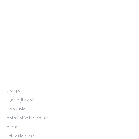
: Telephone
97155-892-4055+
: Email
info@ugarituniversity.com
من نحن
من نحن
المركز الإعلامي
تواصل معنا
الشروط والأحكام العامة
المكتبة
الاعتماد والاعتراف