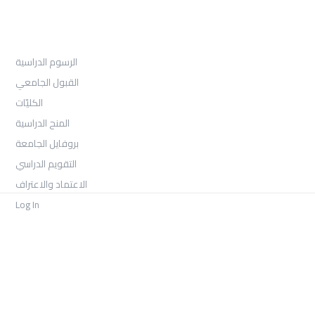
القبول
الرسوم الدراسية
القبول الجامعي
الكليّات
المنح الدراسية
بروفايل الجامعة
التقويم الدراسي
الاعتماد والاعتراف
Log In
COLLECTIONS
امتحان الفصل الثالث -السنة الأولى 2026
بكالوريوس الصحافة والإعلام الرقمي السنة الثالثة الفصل الأول