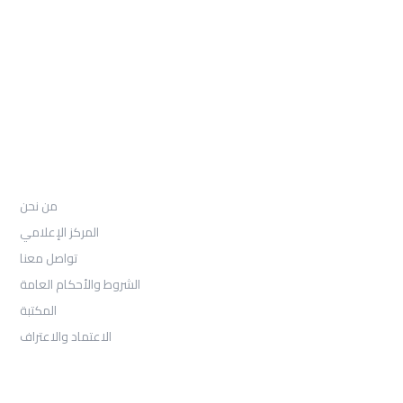
97155-892-4055+
: Email
info@ugarituniversity.com
من نحن
من نحن
المركز الإعلامي
تواصل معنا
الشروط والأحكام العامة
المكتبة
الاعتماد والاعتراف
القبول