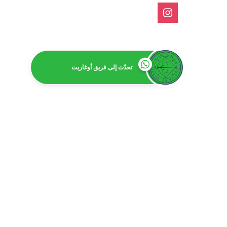
تحدّث إلى فريق أوغاريت
امت
بكالور
بكالوريوس 