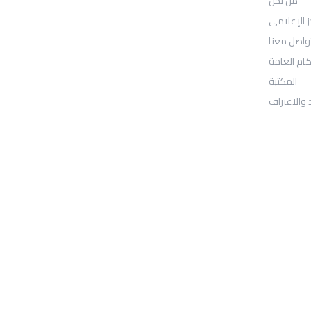
من نحن
: Location
30N Gould St
ز الإعلامي
واصل معنا
Ste R
كام العامة
المكتبة
Sheridan, WY 82801
 والاعتراف
: Telephone
97155-892-4055+
: Email
info@ugarituniversity.com