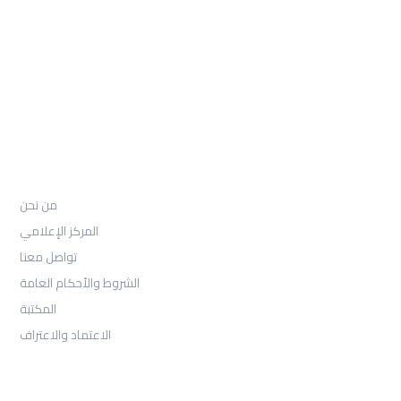
97155-892-4055+
: Email
info@ugarituniversity.com
من نحن
من نحن
المركز الإعلامي
تواصل معنا
الشروط والأحكام العامة
المكتبة
الاعتماد والاعتراف
القبول