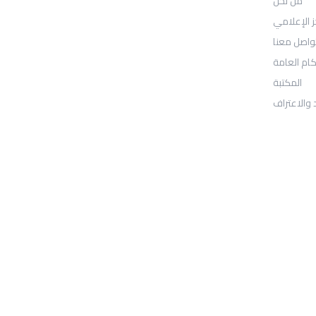
من نحن
: Location
30N Gould St
ز الإعلامي
واصل معنا
Ste R
كام العامة
المكتبة
Sheridan, WY 82801
 والاعتراف
: Telephone
97155-892-4055+
: Email
info@ugarituniversity.com