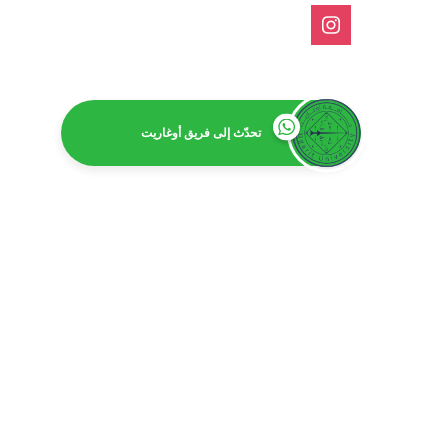
تحدّث إلى فريق أوغاريت
امت
بكالور
بكالوريوس 