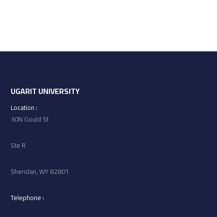
UGARIT UNIVERSITY
: Location
30N Gould St
Ste R
Sheridan, WY 82801
: Telephone