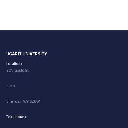
UGARIT UNIVERSITY
: Location
30N Gould St
Ste R
Sheridan, WY 82801
: Telephone