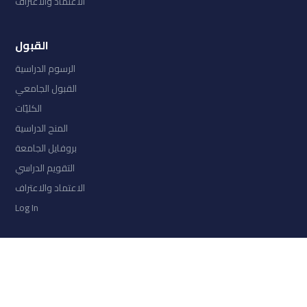
الاعتماد والاعتراف
القبول
الرسوم الدراسية
القبول الجامعي
الكليّات
المنح الدراسية
بروفايل الجامعة
التقويم الدراسي
الاعتماد والاعتراف
Log In
COLLECTIONS
امتحان السنة الثانية الفصل الثالث 2026