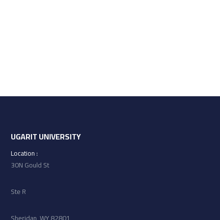
UGARIT UNIVERSITY
: Location
30N Gould St
Ste R
Sheridan, WY 82801