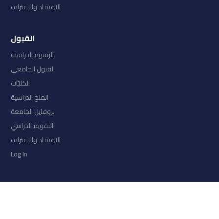
الاعتماد والاعتراف
القبول
الرسوم الدراسية
القبول الجامعي
الكليّات
المنح الدراسية
بروفايل الجامعة
التقويم الدراسي
الاعتماد والاعتراف
Log In
COLLECTIONS
امتحان السنة الثانية الفصل الثالث 2026