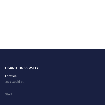
UGARIT UNIVERSITY
: Location
30N Gould St
Ste R