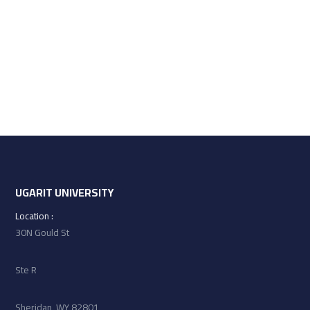
UGARIT UNIVERSITY
: Location
30N Gould St
Ste R
Sheridan, WY 82801