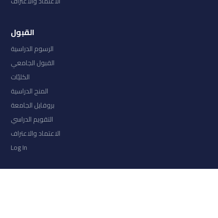
الاعتماد والاعتراف
القبول
الرسوم الدراسية
القبول الجامعي
الكليّات
المنح الدراسية
بروفايل الجامعة
التقويم الدراسي
الاعتماد والاعتراف
Log In
COLLECTIONS
امتحان السنة الثانية الفصل الثالث 2026