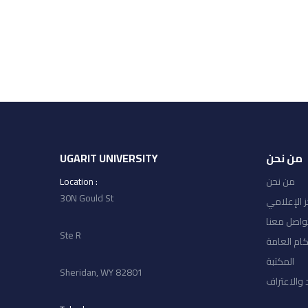
من نحن
UGARIT UNIVERSITY
من نحن
: Location
30N Gould St
ز الإعلامي
واصل معنا
Ste R
كام العامة
المكتبة
Sheridan, WY 82801
 والاعتراف