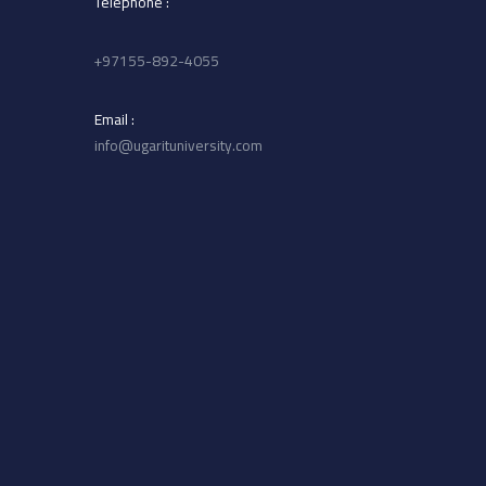
: Telephone
97155-892-4055+
: Email
info@ugarituniversity.com