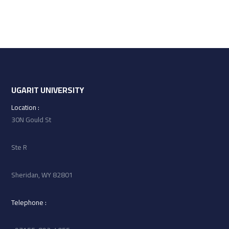
UGARIT UNIVERSITY
: Location
30N Gould St
Ste R
Sheridan, WY 82801
: Telephone