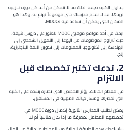
جداول الكلية ضيقة، لذلك قد لا تتمكن من أخذ كل دورة تدريبية
تريدها، قد لا تقدم مدرستك حتى موضوعاً تهتم به، وهذا هو
المكان الذي يمكن أن تساعد فيه MOOCs.
ابحث في أحد مواقع موفري MOOC للعثور على دروس شيقة،
حيث تتراوح الموضوعات من اليوغا إلى التمويل الشخصي إلى
الهندسة إلى تكنولوجيا المعلومات إلى تكوين اللغة الإنجليزية،
إلخ.
2
. تدعك تختبر تخصصك قبل
الالتزام
في معظم الحالات، يؤثر التخصص الذي تختاره بشدة على الكلية
التي تحضرها ومسار حياتك المهنية في المستقبل.
يمكن لطلاب المدارس الثانوية إكمال دورة MOOC في
تخصصهم المحتمل لمعرفة ما إذا كان مناسباً أم لا.
ستساعدك هذه الطريقة الخالية من المخاطر والخالية من المال