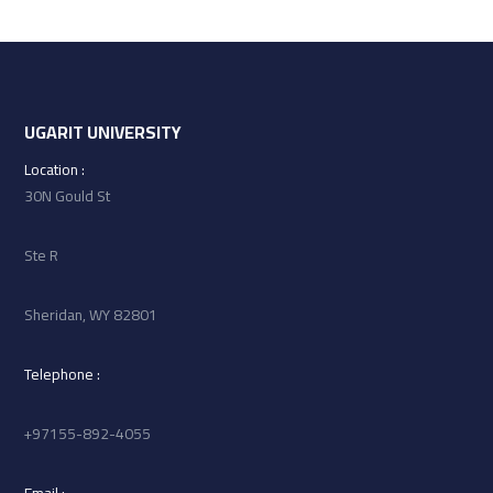
UGARIT UNIVERSITY
: Location
30N Gould St
Ste R
Sheridan, WY 82801
: Telephone
97155-892-4055+