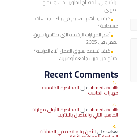
الإلكتروني: المفتاح لتطوير الذات والنجاح
المهني
كيف يساهم التعليم في بناء مجتمعات
مستدامة؟
أهم المهارات الرقمية التي يحتاجها سوق
العمل في 2025
كيف تستعد لسوق العمل أثناء الدراسة؟
نصائح من خبراء جامعة أوغاريت
Recent Comments
ahmed.abdallh
على
المحاضرة الخامسة
مهارات الحاسب
ahmed.abdallh
على
المحاضرة الأولى مهارات
الحاسب الآلي والاتصال بالانترنت
salwa
على
الأمن والسلامة في المنشآت
السياحية المحاضرة الثانية