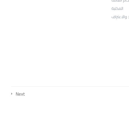
المكتبة
Sheridan, WY 82801
 والاعتراف
: Telephone
97155-892-4055+
: Email
info@ugarituniversity.com
Next