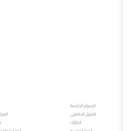
القبول
الرسوم الدراسية
القبول الجامعي
المرك
الكليّات
ت
المنح الدراسية
الشروط والأح