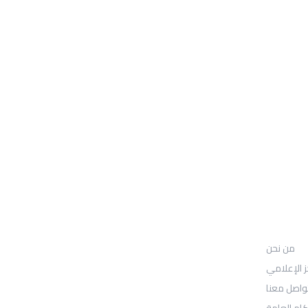
من نحن
UGARIT UNIVERSITY
من نحن
: Location
30N Gould St
ز الإعلامي
واصل معنا
Ste R
كام العامة