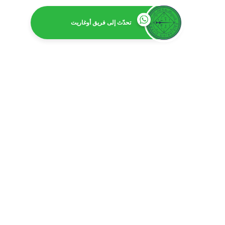
تحدّث إلى فريق أوغاريت
ا
بكالور
بكالوريوس 
بكالوري
بكالوري