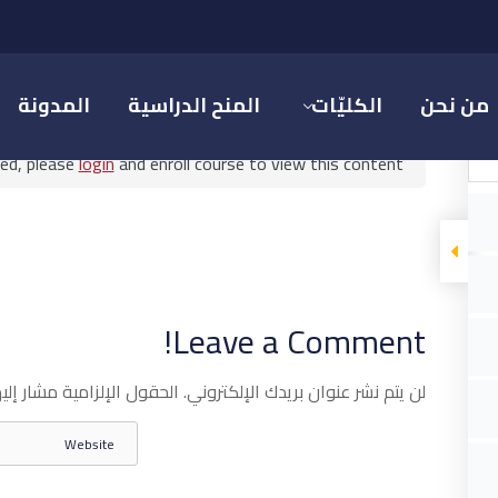
أخلاقيات الإعلام وتشريعاته
من نحن
الكليّات
المنح الدراسية
المدونة
ted, please
login
and enroll course to view this content!
أخلاقيات الإعلام وتشريعاته
Leave a Comment!
م والاتصال الرقمي
أخلاقيات الإعلام وتشريعاته
لن يتم نشر عنوان بريدك الإلكتروني.
الحقول الإلزامية مشار إليه