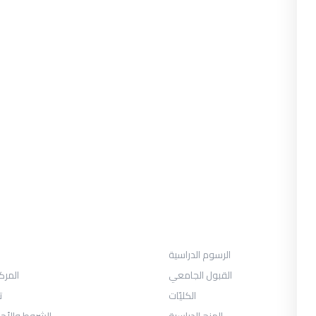
القبول
الرسوم الدراسية
القبول الجامعي
المرك
الكليّات
ت
المنح الدراسية
الشروط والأح