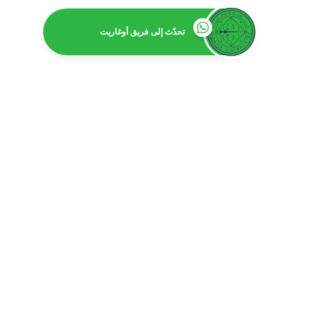
تحدّث إلى فريق أوغاريت
ا
بكالور
بكالوريوس 
بكالوري
بكالوري