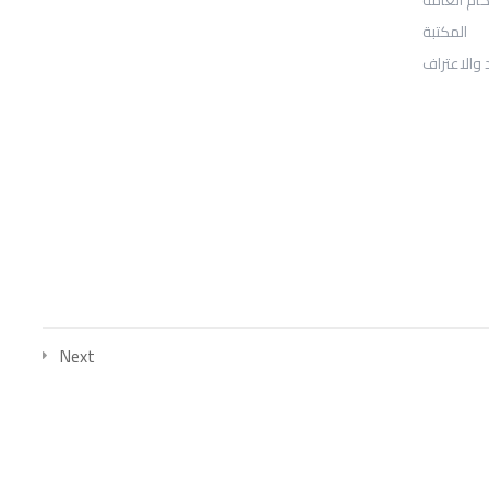
المكتبة
Sheridan, WY 82801
 والاعتراف
: Telephone
97155-892-4055+
: Email
info@ugarituniversity.com
Next