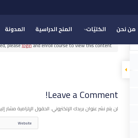
أخلاقيات الإعلام وتشريعاته
من نحن
الكليّات
المنح الدراسية
المدونة
ted, please
login
and enroll course to view this content!
أخلاقيات الإعلام وتشريعاته
Leave a Comment!
م والاتصال الرقمي
أخلاقيات الإعلام وتشريعاته
لن يتم نشر عنوان بريدك الإلكتروني.
الحقول الإلزامية مشار إليه