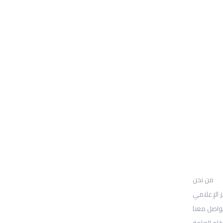
من نحن
UGARIT UNIVERSITY
من نحن
: Location
30N Gould St
ز الإعلامي
واصل معنا
Ste R
كام العامة