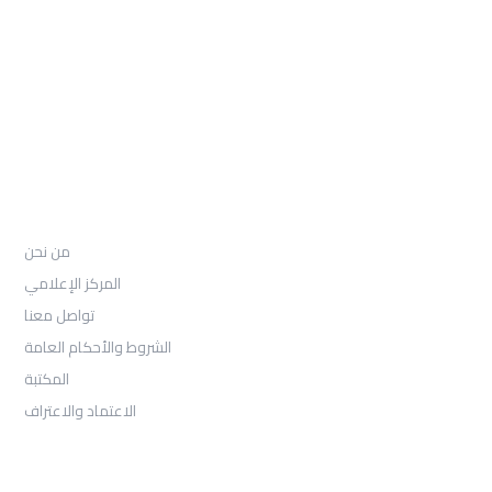
97155-892-4055+
: Email
info@ugarituniversity.com
إدارة العمليات والفعاليات 10
من نحن
من نحن
المركز الإعلامي
تواصل معنا
الشروط والأحكام العامة
المكتبة
الاعتماد والاعتراف
القبول