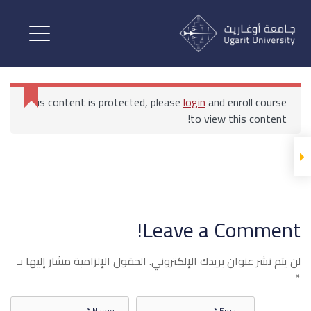
إدارة العمليات والفعاليات
القسم الأول
This content is protected, please
login
and enroll course
إدارة العمليات والفعاليات
to view this content!
إدارة العمليات والفعاليات 1
الرئيسية
All Courses
بكالوريوس إدارة الأعمال السياحية والترفيهية
إدارة العمليات والفعاليات
Leave a Comment!
الاختبار الأول إدارة العمليات
والفعاليات
لن يتم نشر عنوان بريدك الإلكتروني.
الحقول الإلزامية مشار إليها بـ
*