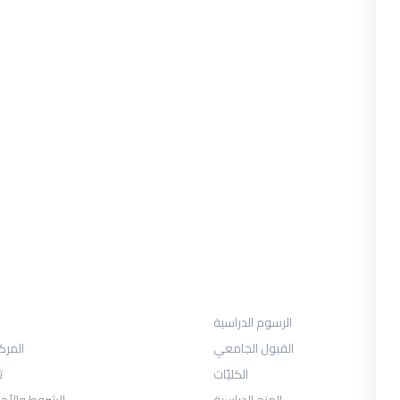
القبول
الرسوم الدراسية
القبول الجامعي
المرك
الكليّات
ت
المنح الدراسية
الشروط والأح