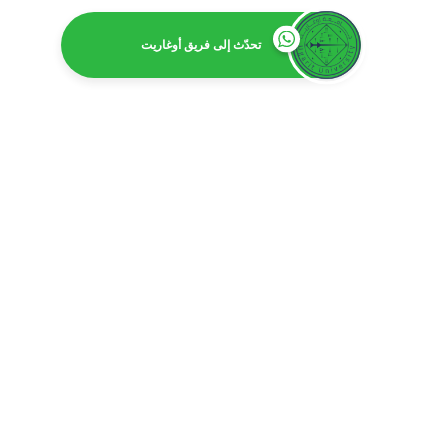
تحدّث إلى فريق أوغاريت
ا
بكالور
بكالوريوس 
بكالوري
بكالوري