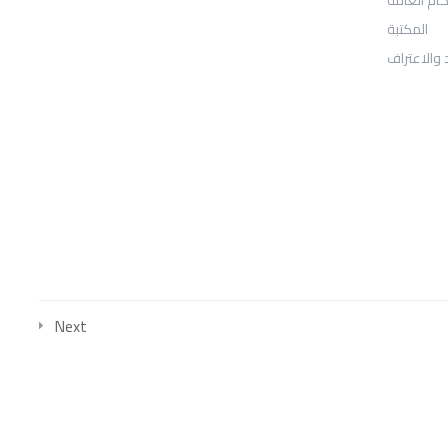
المكتبة
Sheridan, WY 82801
 والاعتراف
: Telephone
97155-892-4055+
: Email
info@ugarituniversity.com
Next