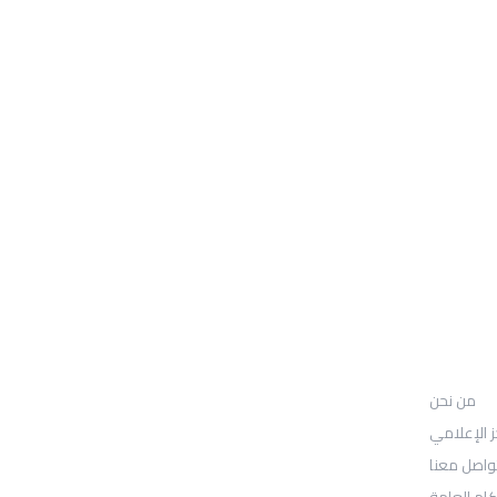
من نحن
UGARIT UNIVERSITY
من نحن
: Location
30N Gould St
ز الإعلامي
واصل معنا
Ste R
كام العامة