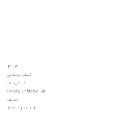
97155-892-4055+
: Email
info@ugarituniversity.com
من نحن
من نحن
المركز الإعلامي
تواصل معنا
الشروط والأحكام العامة
المكتبة
الاعتماد والاعتراف
القبول