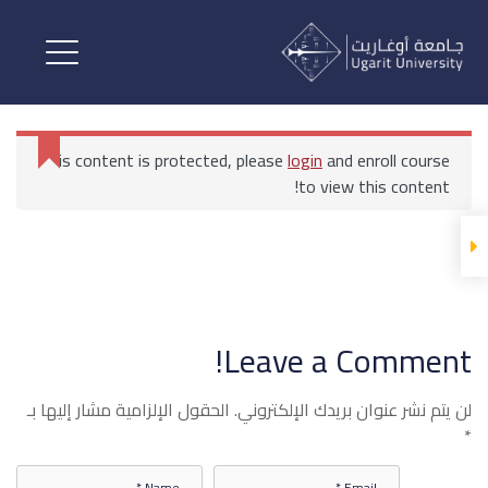
الترفيه والتسويق وإدارة المنتجعات
المحاضرات
This content is protected, please
login
and enroll course
الترفيه والتسويق وإدارة
to view this content!
المنتجعات
الترفيه والتسويق وإدارة
المنتجعات 1
الرئيسية
All Courses
الترفيه والتسويق وإدارة المنتجعات
Leave a Comment!
الترفيه والتسويق وإدارة
لن يتم نشر عنوان بريدك الإلكتروني.
الحقول الإلزامية مشار إليها بـ
المنتجعات 2
*