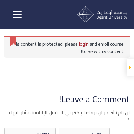
التسويق السياحي والترفيهي
القسم الأول
This content is protected, please
login
and enroll course
التسويق السياحي والترفيهي
to view this content!
التسويق السياحي والترفيهي 1
الرئيسية
All Courses
بكالوريوس إدارة الأعمال السياحية والترفيهية
التسويق السياحي والترفيهي
Leave a Comment!
الاختبار الأول التسويق السياحي
والترفيهي
لن يتم نشر عنوان بريدك الإلكتروني.
الحقول الإلزامية مشار إليها بـ
*