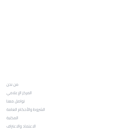
: Telephone
97155-892-4055+
: Email
info@ugarituniversity.com
من نحن
من نحن
المركز الإعلامي
تواصل معنا
الشروط والأحكام العامة
المكتبة
الاعتماد والاعتراف