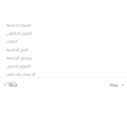
القبول
الرسوم الدراسية
القبول الجامعي
الكليّات
المنح الدراسية
بروفايل الجامعة
التقويم الدراسي
الاعتماد والاعتراف
Log In
Next
Prev
COLLECTIONS
امتحان الفصل الثالث -السنة الأولى 2026
بكالوريوس الصحافة والإعلام الرقمي السنة الثالثة الفصل الأول