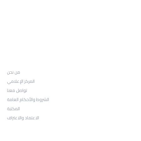
97155-892-4055+
: Email
info@ugarituniversity.com
من نحن
من نحن
المركز الإعلامي
تواصل معنا
الشروط والأحكام العامة
المكتبة
الاعتماد والاعتراف
القبول