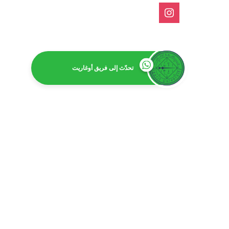
تحدّث إلى فريق أوغاريت
امت
بكالور
بكالوريوس 