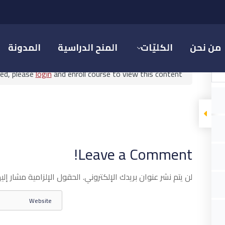
تشغيل المنشآت السياحية والترفيهية
من نحن
الكليّات
المنح الدراسية
المدونة
ted, please
login
and enroll course to view this content!
ل المنشآت السياحية والترفي
Leave a Comment!
دارة الأعمال السياحية والترفيهية
تشغيل المنشآت السياحية والترفيه
لن يتم نشر عنوان بريدك الإلكتروني.
الحقول الإلزامية مشار إليه