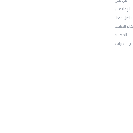
من نحن
: Location
30N Gould St
ز الإعلامي
واصل معنا
Ste R
كام العامة
المكتبة
Sheridan, WY 82801
 والاعتراف
: Telephone
97155-892-4055+
: Email
info@ugarituniversity.com