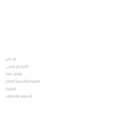
97155-892-4055+
: Email
info@ugarituniversity.com
من نحن
من نحن
المركز الإعلامي
تواصل معنا
الشروط والأحكام العامة
المكتبة
الاعتماد والاعتراف
القبول