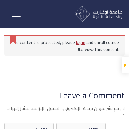
علم التسويق
الفديوهات
This content is protected, please
login
and enroll course
علم التسويق
to view this content!
علم التسويق 1
الرئيسية
All Courses
علم التسويق
Leave a Comment!
علم التسويق 2
لن يتم نشر عنوان بريدك الإلكتروني.
الحقول الإلزامية مشار إليها بـ
*