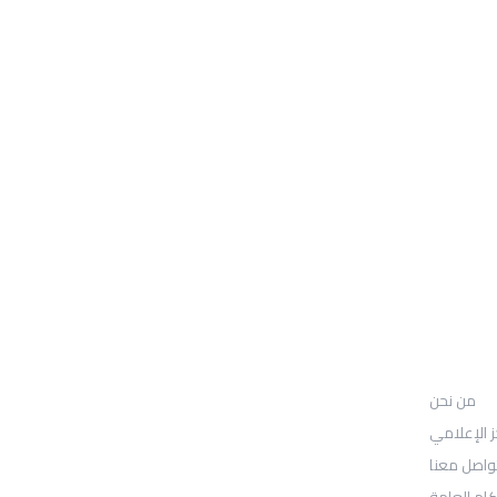
من نحن
UGARIT UNIVERSITY
من نحن
: Location
30N Gould St
ز الإعلامي
واصل معنا
Ste R
كام العامة