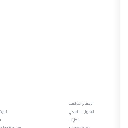
القبول
الرسوم الدراسية
القبول الجامعي
المرك
الكليّات
ت
المنح الدراسية
الشروط والأح