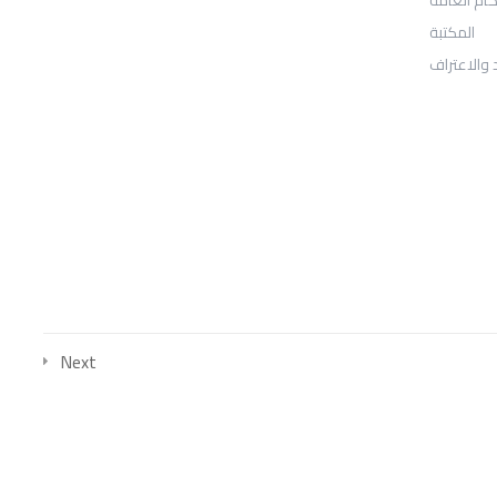
المكتبة
Sheridan, WY 82801
 والاعتراف
: Telephone
97155-892-4055+
: Email
info@ugarituniversity.com
Next