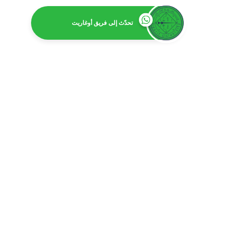
تحدّث إلى فريق أوغاريت
ا
بكالور
بكالوريوس 
بكالوري
بكالوري