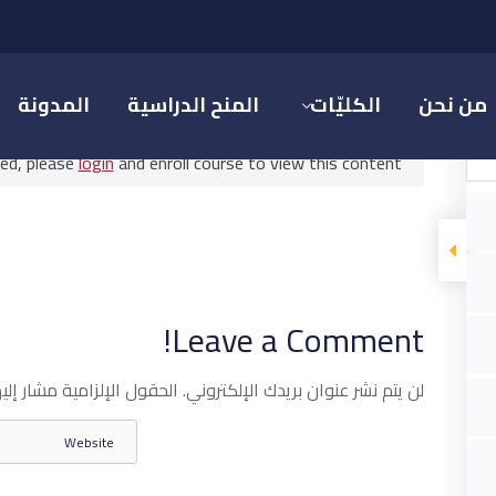
علم التسويق
من نحن
الكليّات
المنح الدراسية
المدونة
ted, please
login
and enroll course to view this content!
علم التسويق
Leave a Comment!
ق
لن يتم نشر عنوان بريدك الإلكتروني.
الحقول الإلزامية مشار إليه