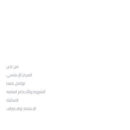
97155-892-4055+
: Email
info@ugarituniversity.com
من نحن
من نحن
المركز الإعلامي
تواصل معنا
الشروط والأحكام العامة
المكتبة
الاعتماد والاعتراف
القبول