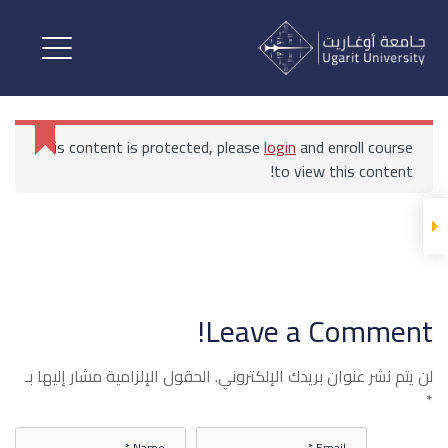
لغة إنكليزية علاقات عامة
المحاضرات
This content is protected, please
login
and enroll course
لغة إنكليزية علاقات عامة
to view this content!
اللغة الانجليزية 3 1 Copy
الرئيسية
All Courses
لغة إنكليزية علاقات عامة
Leave a Comment!
اللغة الانجليزية 3 2 Copy
لن يتم نشر عنوان بريدك الإلكتروني.
الحقول الإلزامية مشار إليها بـ
*