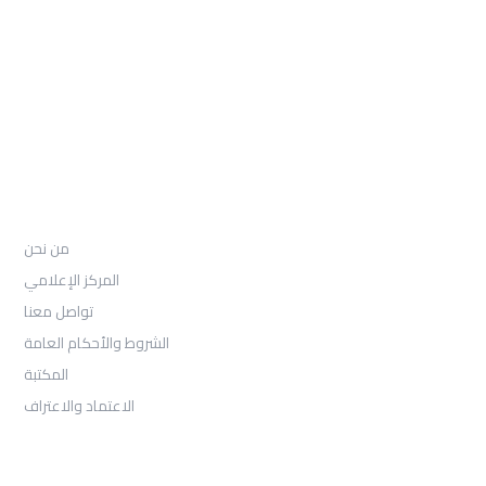
97155-892-4055+
: Email
info@ugarituniversity.com
من نحن
من نحن
المركز الإعلامي
تواصل معنا
الشروط والأحكام العامة
المكتبة
الاعتماد والاعتراف
القبول