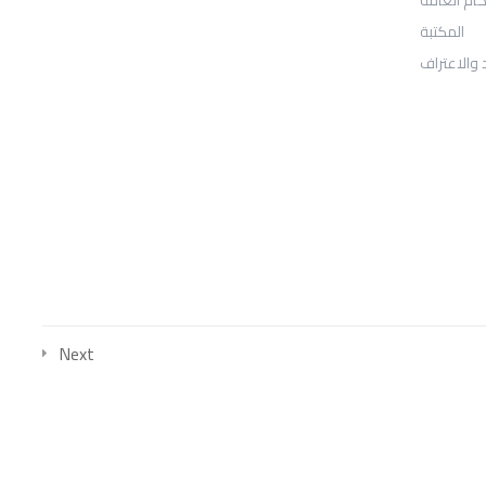
المكتبة
Sheridan, WY 82801
 والاعتراف
: Telephone
97155-892-4055+
: Email
info@ugarituniversity.com
Next