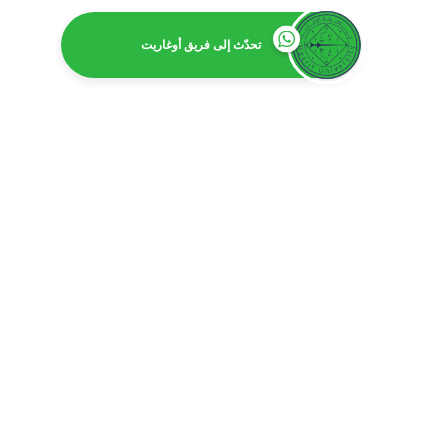
تحدّث إلى فريق أوغاريت
ا
بكالور
بكالوريوس 
بكالوري
بكالوري