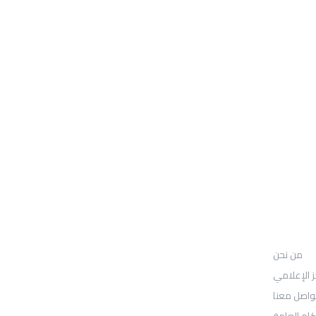
من نحن
UGARIT UNIVERSITY
من نحن
: Location
30N Gould St
ز الإعلامي
واصل معنا
Ste R
كام العامة