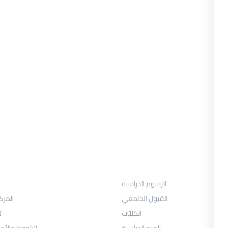
القبول
الرسوم الدراسية
القبول الجامعي
المرك
الكليّات
ت
المنح الدراسية
الشروط والأح