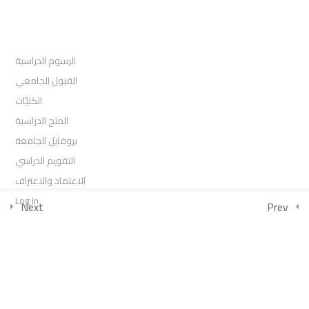
القبول
الرسوم الدراسية
القبول الجامعي
الكليّات
المنح الدراسية
بروفايل الجامعة
التقويم الدراسي
الاعتماد والاعتراف
Log In
Next
Prev
COLLECTIONS
امتحان الفصل الثالث -السنة الأولى 2026
بكالوريوس الصحافة والإعلام الرقمي السنة الثالثة الفصل الأول