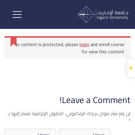
مبادئ المالية والمحاسبة
المحاضرات
This content is protected, please
login
and enroll course
مبادئ المالية والمحاسبة
to view this content!
مبادئ الإدارة المالية والمحاسبة
المحاضرة الأولى
الرئيسية
All Courses
بكالوريوس إدارة الأعمال السياحية والترفيهية
مبادئ المالية والمحاسبة
Leave a Comment!
مبادئ الإدارة المالية والمحاسبة
لن يتم نشر عنوان بريدك الإلكتروني.
الحقول الإلزامية مشار إليها بـ
المحاضرة الثانية
*