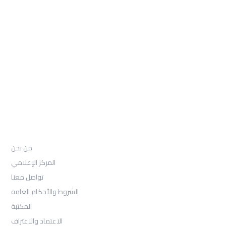
: Telephone
97155-892-4055+
: Email
info@ugarituniversity.com
من نحن
من نحن
المركز الإعلامي
تواصل معنا
الشروط والأحكام العامة
المكتبة
الاعتماد والاعتراف