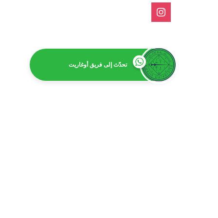
تحدّث إلى فريق أوغاريت
امت
بكالور
بكالوريوس 