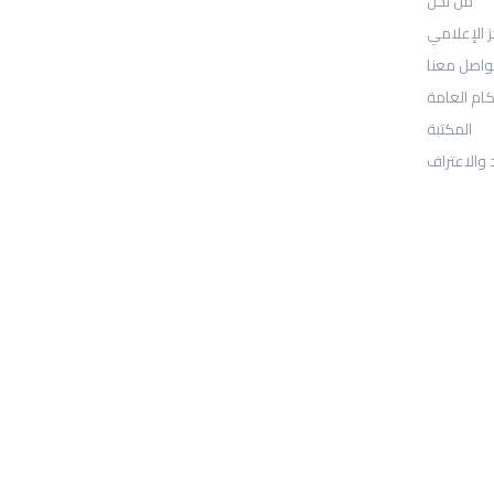
من نحن
: Location
30N Gould St
ز الإعلامي
واصل معنا
Ste R
كام العامة
المكتبة
Sheridan, WY 82801
 والاعتراف
: Telephone
97155-892-4055+
: Email
info@ugarituniversity.com