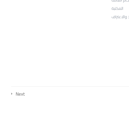
المكتبة
Sheridan, WY 82801
 والاعتراف
: Telephone
97155-892-4055+
: Email
info@ugarituniversity.com
Next