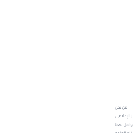
من نحن
UGARIT UNIVERSITY
من نحن
: Location
30N Gould St
ز الإعلامي
واصل معنا
Ste R
كام العامة